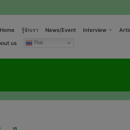
modal-check
Home
รู้จักเรา
News/Event
Interview
Arti
out us
Thai