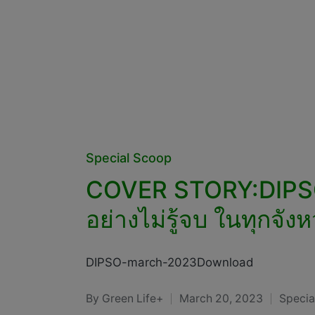
Posted
Special Scoop
in
COVER STORY:DIPSO 
อย่างไม่รู้จบ ในทุกจัง
DIPSO-march-2023Download
By
Green Life+
March 20, 2023
Specia
Posted
Posted