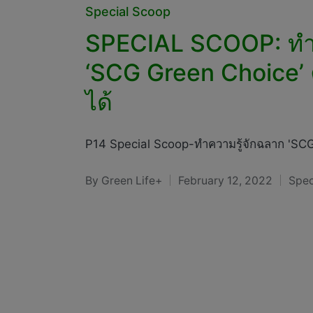
Posted
Special Scoop
in
SPECIAL SCOOP: ทำค
‘SCG Green Choice’ ค
ได้
P14 Special Scoop-ทำความรู้จักฉลาก 'S
By
Green Life+
February 12, 2022
Spec
Posted
Post
by
in