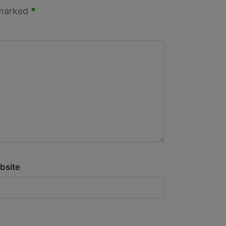
 marked
*
bsite